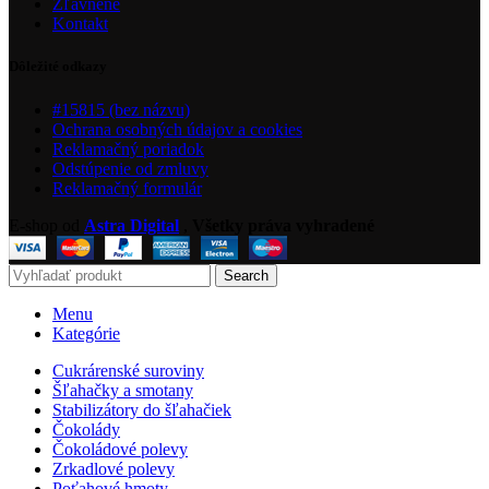
Zľavnené
Kontakt
Dôležité odkazy
#15815 (bez názvu)
Ochrana osobných údajov a cookies
Reklamačný poriadok
Odstúpenie od zmluvy
Reklamačný formulár
E-shop od
Astra Digital
,
Všetky práva vyhradené
Search
Menu
Kategórie
Cukrárenské suroviny
Šľahačky a smotany
Stabilizátory do šľahačiek
Čokolády
Čokoládové polevy
Zrkadlové polevy
Poťahové hmoty