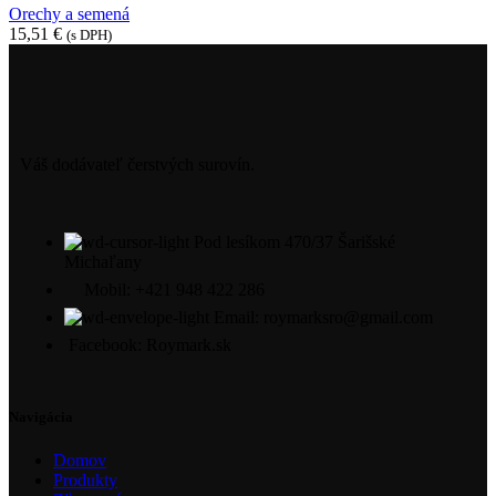
Orechy a semená
15,51
€
(s DPH)
Váš dodávateľ čerstvých surovín.
Pod lesíkom 470/37 Šarišské
Michaľany
Mobil: +421 948 422 286
Email: roymarksro@gmail.com
Facebook: Roymark.sk
Navigácia
Domov
Produkty