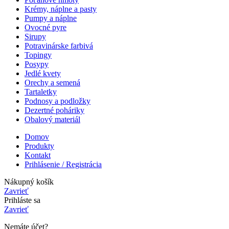
Krémy, náplne a pasty
Pumpy a náplne
Ovocné pyre
Sirupy
Potravinárske farbivá
Topingy
Posypy
Jedlé kvety
Orechy a semená
Tartaletky
Podnosy a podložky
Dezertné poháriky
Obalový materiál
Domov
Produkty
Kontakt
Prihlásenie / Registrácia
Nákupný košík
Zavrieť
Prihláste sa
Zavrieť
Nemáte účet?