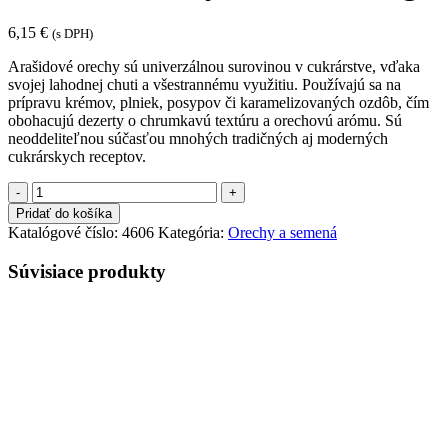
6,15
€
(s DPH)
Arašidové orechy sú univerzálnou surovinou v cukrárstve, vďaka
svojej lahodnej chuti a všestrannému využitiu. Používajú sa na
prípravu krémov, plniek, posypov či karamelizovaných ozdôb, čím
obohacujú dezerty o chrumkavú textúru a orechovú arómu. Sú
neoddeliteľnou súčasťou mnohých tradičných aj moderných
cukrárskych receptov.
Pridať do košíka
Katalógové číslo:
4606
Kategória:
Orechy a semená
Súvisiace produkty