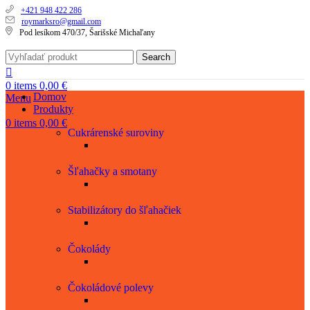
+421 948 422 286
roymarksro@gmail.com
Pod lesíkom 470/37, Šarišské Michaľany
Search
0
items
0,00
€
Domov
Menu
Produkty
0
items
0,00
€
Cukrárenské suroviny
Šľahačky a smotany
Stabilizátory do šľahačiek
Čokolády
Čokoládové polevy