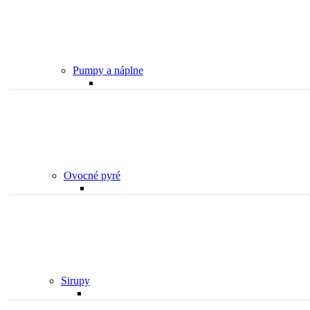
Pumpy a náplne
Ovocné pyré
Sirupy