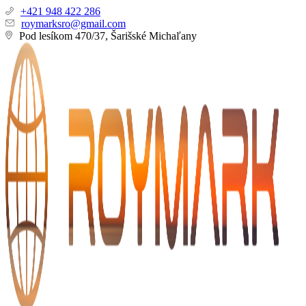
+421 948 422 286
roymarksro@gmail.com
Pod lesíkom 470/37, Šarišské Michaľany