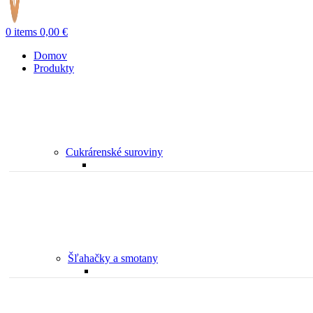
0
items
0,00
€
Domov
Produkty
Cukrárenské suroviny
Šľahačky a smotany