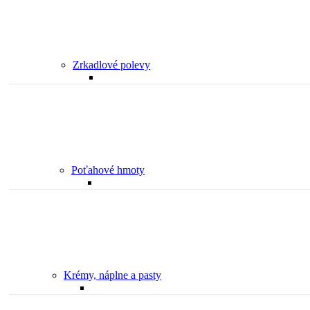
Zrkadlové polevy
Poťahové hmoty
Krémy, náplne a pasty