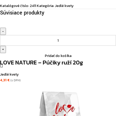
15g
Katalógové číslo:
2411
Kategória:
Jedlé kvety
Súvisiace produkty
množstvo
LOVE
NATURE
-
Pridať do košíka
Púčiky
LOVE NATURE – Púčiky ruží 20g
ruží
20g
Jedlé kvety
4,31
€
(s DPH)