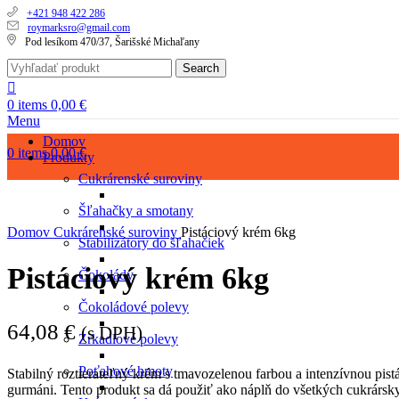
+421 948 422 286
roymarksro@gmail.com
Pod lesíkom 470/37, Šarišské Michaľany
Search
0
items
0,00
€
Menu
Domov
0
items
0,00
€
Produkty
Cukrárenské suroviny
Šľahačky a smotany
Domov
Cukrárenské suroviny
Pistáciový krém 6kg
Stabilizátory do šľahačiek
Pistáciový krém 6kg
Čokolády
Čokoládové polevy
64,08
€
(s DPH)
Zrkadlové polevy
Poťahové hmoty
Stabilný roztierateľný krém s tmavozelenou farbou a intenzívnou pis
gurmáni.
Tento produkt sa dá použiť ako náplň do všetkých cukrársk