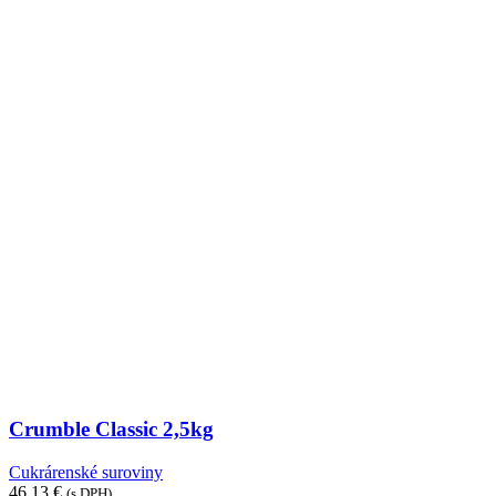
Crumble Classic 2,5kg
Cukrárenské suroviny
46,13
€
(s DPH)