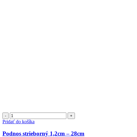
množstvo
Podnos
Pridať do košíka
strieborný
1,2cm
Podnos strieborný 1,2cm – 28cm
-