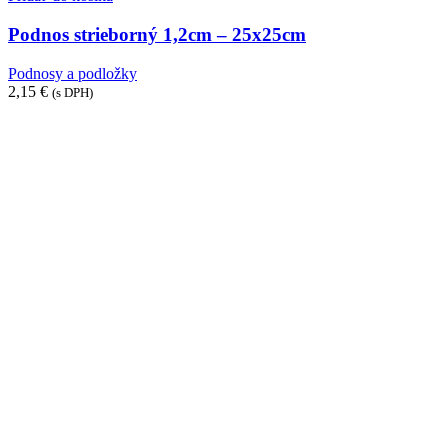
strieborný
1,2cm
Podnos strieborný 1,2cm – 25x25cm
-
25x25cm
Podnosy a podložky
2,15
€
(s DPH)