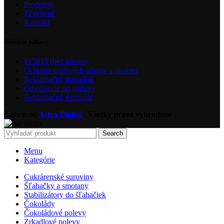
Produkty
Zľavnené
Kontakt
Dôležité odkazy
#15815 (bez názvu)
Ochrana osobných údajov a cookies
Reklamačný poriadok
Odstúpenie od zmluvy
Reklamačný formulár
E-shop od
Astra Digital
,
Všetky práva vyhradené
Search
Menu
Kategórie
Cukrárenské suroviny
Šľahačky a smotany
Stabilizátory do šľahačiek
Čokolády
Čokoládové polevy
Zrkadlové polevy