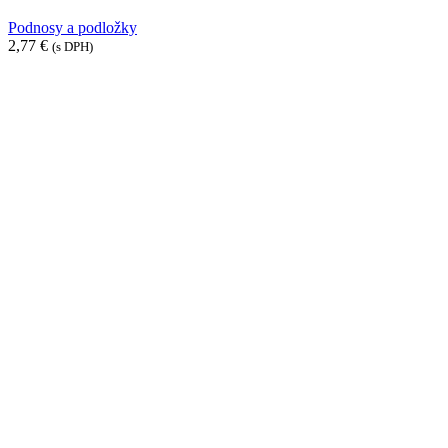
28cm
Podnosy a podložky
2,77
€
(s DPH)