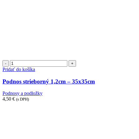
množstvo
Podnos
Pridať do košíka
strieborný
1,2cm
Podnos strieborný 1,2cm – 35x35cm
-
35x35cm
Podnosy a podložky
4,50
€
(s DPH)