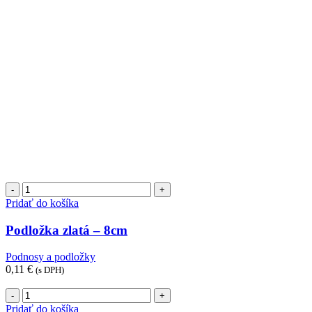
množstvo
Podložka
Pridať do košíka
zlatá
-
Podložka zlatá – 8cm
8cm
Podnosy a podložky
0,11
€
(s DPH)
množstvo
Podnos
Pridať do košíka