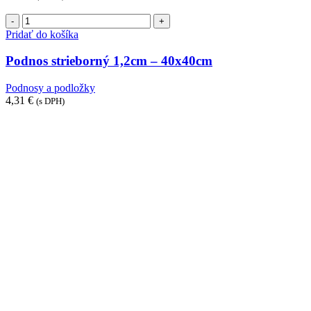
množstvo
Podnos
Pridať do košíka
strieborný
1,2cm
Podnos strieborný 1,2cm – 40x40cm
-
40x40cm
Podnosy a podložky
4,31
€
(s DPH)