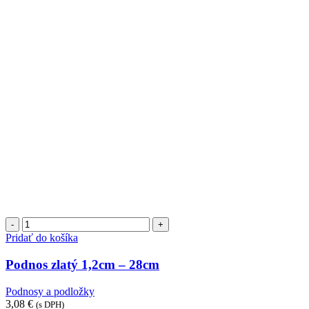
množstvo
Podnos
Pridať do košíka
zlatý
1,2cm
Podnos zlatý 1,2cm – 28cm
-
28cm
Podnosy a podložky
3,08
€
(s DPH)