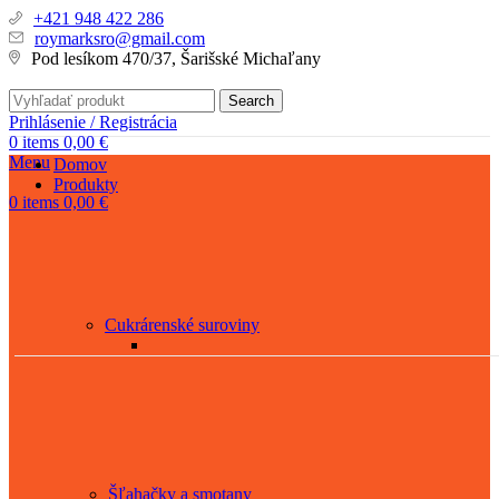
+421 948 422 286
roymarksro@gmail.com
Pod lesíkom 470/37, Šarišské Michaľany
Search
Prihlásenie / Registrácia
0
items
0,00
€
Menu
Domov
Produkty
0
items
0,00
€
Cukrárenské suroviny
Šľahačky a smotany