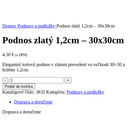
Domov
Podnosy a podložky
Podnos zlatý 1,2cm – 30x30cm
Podnos zlatý 1,2cm – 30x30cm
4,50
€
(s DPH)
Elegantný tortový podnos v zlatom prevedení vo veľkosti 30×30 a
hrúbke 1,2cm.
množstvo
Podnos
Pridať do košíka
zlatý
Katalógové číslo:
3832
Kategória:
Podnosy a podložky
1,2cm
-
Doprava a doručenie
30x30cm
Doprava a doručenie