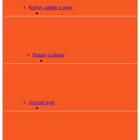
Krémy, náplne a pasty
Pumpy a náplne
Ovocné pyré