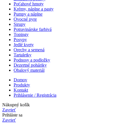
Poťahové hmoty
Krémy, náplne a pasty
Pumpy a náplne
Ovocné pyre
Sirupy
Potravinárske farbivá
Topingy
Posypy
Jedlé kvety
Orechy a semená
Tartaletky
Podnosy a podložky
Dezertné poháriky
Obalový materiál
Domov
Produkty
Kontakt
Prihlásenie / Registrácia
Nákupný košík
Zavrieť
Prihláste sa
Zavrieť