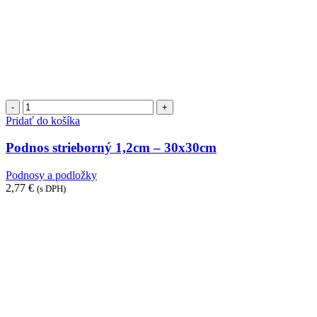
množstvo
Podnos
Pridať do košíka
strieborný
1,2cm
Podnos strieborný 1,2cm – 30x30cm
-
30x30cm
Podnosy a podložky
2,77
€
(s DPH)