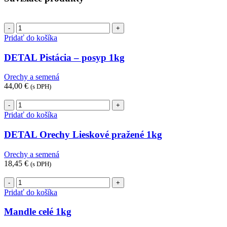
množstvo
DETAL
Pridať do košíka
Pistácia
-
DETAL Pistácia – posyp 1kg
posyp
1kg
Orechy a semená
44,00
€
(s DPH)
množstvo
DETAL
Pridať do košíka
Orechy
Lieskové
DETAL Orechy Lieskové pražené 1kg
pražené
1kg
Orechy a semená
18,45
€
(s DPH)
množstvo
Mandle
Pridať do košíka
celé
1kg
Mandle celé 1kg