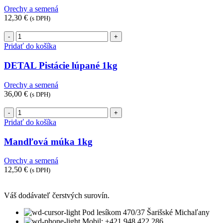
Orechy a semená
12,30
€
(s DPH)
množstvo
DETAL
Pridať do košíka
Pistácie
lúpané
DETAL Pistácie lúpané 1kg
1kg
Orechy a semená
36,00
€
(s DPH)
množstvo
Mandľová
Pridať do košíka
múka
1kg
Mandľová múka 1kg
Orechy a semená
12,50
€
(s DPH)
Váš dodávateľ čerstvých surovín.
Pod lesíkom 470/37 Šarišské Michaľany
Mobil: +421 948 422 286