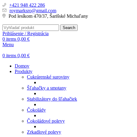
+421 948 422 286
roymarksro@gmail.com
Pod lesíkom 470/37, Šarišské Michaľany
Search
Prihlásenie / Registrácia
0
items
0,00
€
Menu
0
items
0,00
€
Domov
Produkty
Cukrárenské suroviny
Šľahačky a smotany
Stabilizátory do šľahačiek
Čokolády
Čokoládové polevy
Zrkadlové polevy