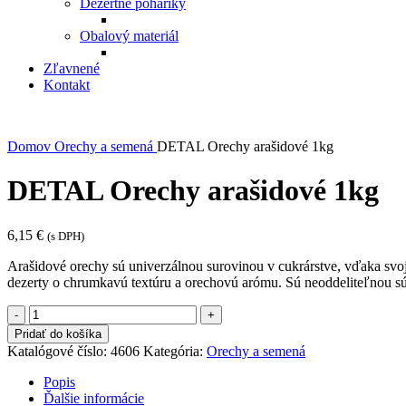
Dezertné poháriky
Obalový materiál
Zľavnené
Kontakt
Domov
Orechy a semená
DETAL Orechy arašidové 1kg
DETAL Orechy arašidové 1kg
6,15
€
(s DPH)
Arašidové orechy sú univerzálnou surovinou v cukrárstve, vďaka svoj
dezerty o chrumkavú textúru a orechovú arómu. Sú neoddeliteľnou s
množstvo
DETAL
Pridať do košíka
Orechy
Katalógové číslo:
4606
Kategória:
Orechy a semená
arašidové
1kg
Popis
Ďalšie informácie