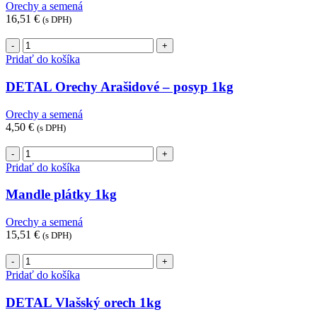
Orechy a semená
16,51
€
(s DPH)
množstvo
DETAL
Pridať do košíka
Orechy
Arašidové
DETAL Orechy Arašidové – posyp 1kg
-
posyp
Orechy a semená
1kg
4,50
€
(s DPH)
množstvo
Mandle
Pridať do košíka
plátky
1kg
Mandle plátky 1kg
Orechy a semená
15,51
€
(s DPH)
množstvo
DETAL
Pridať do košíka
Vlašský
orech
DETAL Vlašský orech 1kg
1kg