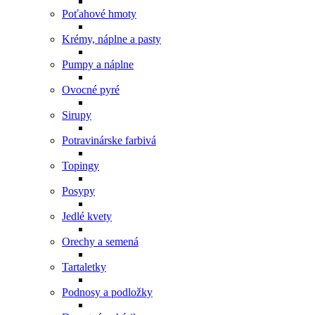
Poťahové hmoty
Krémy, náplne a pasty
Pumpy a náplne
Ovocné pyré
Sirupy
Potravinárske farbivá
Topingy
Posypy
Jedlé kvety
Orechy a semená
Tartaletky
Podnosy a podložky