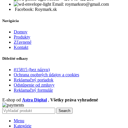
Email: roymarksro@gmail.com
Facebook: Roymark.sk
Navigácia
Domov
Produkty
Zľavnené
Kontakt
Dôležité odkazy
#15815 (bez názvu)
Ochrana osobných údajov a cookies
Reklamačný poriadok
Odstúpenie od zmluvy
Reklamačný formulár
E-shop od
Astra Digital
,
Všetky práva vyhradené
Search
Menu
Kategórie