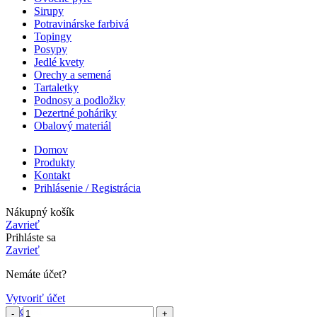
Sirupy
Potravinárske farbivá
Topingy
Posypy
Jedlé kvety
Orechy a semená
Tartaletky
Podnosy a podložky
Dezertné poháriky
Obalový materiál
Domov
Produkty
Kontakt
Prihlásenie / Registrácia
Nákupný košík
Zavrieť
Prihláste sa
Zavrieť
Nemáte účet?
Vytvoriť účet
Obchod
množstvo
množstvo
množstvo
množstvo
množstvo
množstvo
množstvo
množstvo