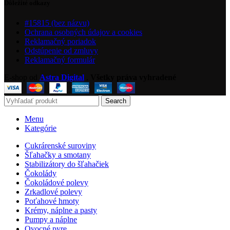
Dôležité odkazy
#15815 (bez názvu)
Ochrana osobných údajov a cookies
Reklamačný poriadok
Odstúpenie od zmluvy
Reklamačný formulár
E-shop od
Astra Digital
,
Všetky práva vyhradené
Search
Menu
Kategórie
Cukrárenské suroviny
Šľahačky a smotany
Stabilizátory do šľahačiek
Čokolády
Čokoládové polevy
Zrkadlové polevy
Poťahové hmoty
Krémy, náplne a pasty
Pumpy a náplne
Ovocné pyre