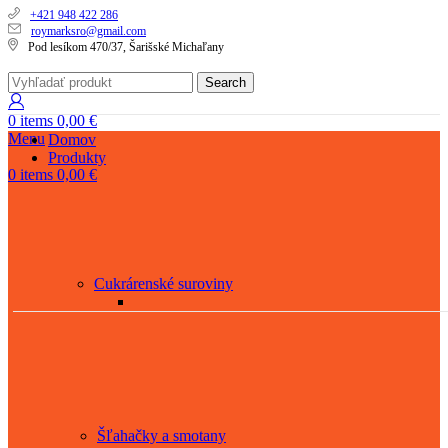
+421 948 422 286
roymarksro@gmail.com
Pod lesíkom 470/37, Šarišské Michaľany
Search
0
items
0,00
€
Menu
Domov
Produkty
0
items
0,00
€
Cukrárenské suroviny
Šľahačky a smotany