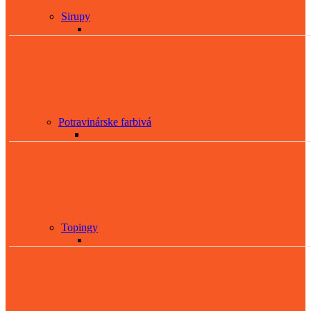
Sirupy
Potravinárske farbivá
Topingy