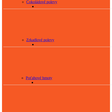
Čokoládové polevy
Zrkadlové polevy
Poťahové hmoty