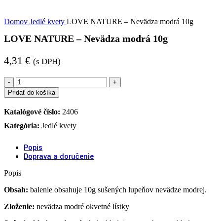
Domov
Jedlé kvety
LOVE NATURE – Nevädza modrá 10g
LOVE NATURE – Nevädza modrá 10g
4,31
€
(s DPH)
množstvo
LOVE
Pridať do košíka
NATURE
-
Katalógové číslo:
2406
Nevädza
modrá
Kategória:
Jedlé kvety
10g
Popis
Doprava a doručenie
Popis
Obsah:
balenie obsahuje 10g sušených lupeňov nevädze modrej.
Zloženie:
nevädza modré okvetné lístky