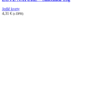
Jedlé kvety
4,31
€
(s DPH)