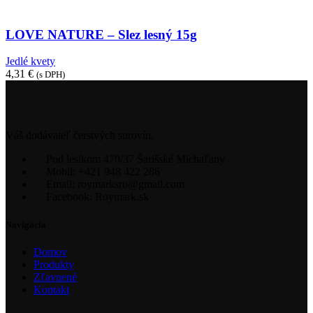
LOVE NATURE – Slez lesný 15g
Jedlé kvety
4,31
€
(s DPH)
Váš dodávateľ čerstvých surovín.
Pod lesíkom 470/37 Šarišské Michaľany
Mobil: +421 948 422 286
Email: roymarksro@gmail.com
Facebook: Roymark.sk
Navigácia
Domov
Produkty
Zľavnené
Kontakt