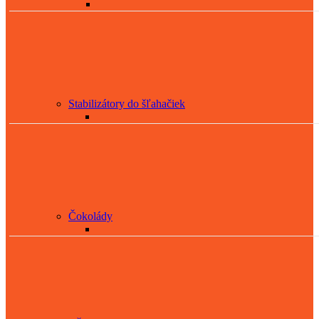
Stabilizátory do šľahačiek
Čokolády