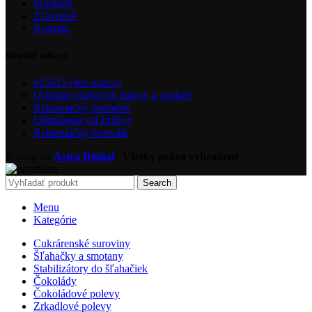
Produkty
Zľavnené
Kontakt
Dôležité odkazy
#15815 (bez názvu)
Ochrana osobných údajov a cookies
Reklamačný poriadok
Odstúpenie od zmluvy
Reklamačný formulár
E-shop od
Astra Digital
,
Všetky práva vyhradené
Search
Menu
Kategórie
Cukrárenské suroviny
Šľahačky a smotany
Stabilizátory do šľahačiek
Čokolády
Čokoládové polevy
Zrkadlové polevy