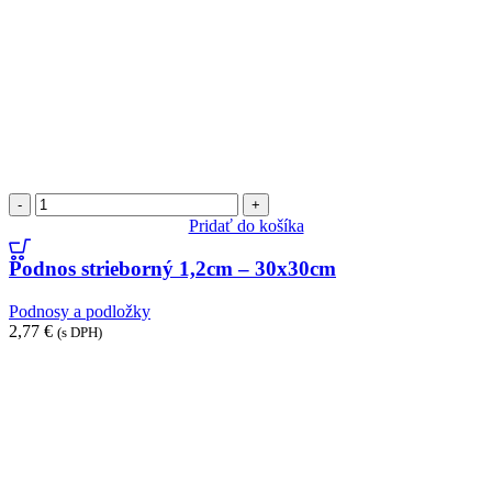
množstvo
Podnos
Pridať do košíka
strieborný
1,2cm
Podnos strieborný 1,2cm – 30x30cm
-
30x30cm
Podnosy a podložky
2,77
€
(s DPH)