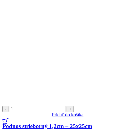
množstvo
Podnos
Pridať do košíka
strieborný
1,2cm
Podnos strieborný 1,2cm – 25x25cm
-