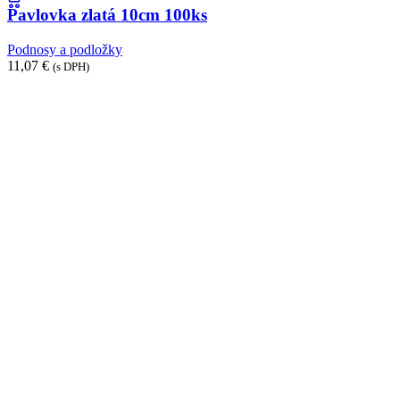
10cm
Pavlovka zlatá 10cm 100ks
100ks
Podnosy a podložky
11,07
€
(s DPH)