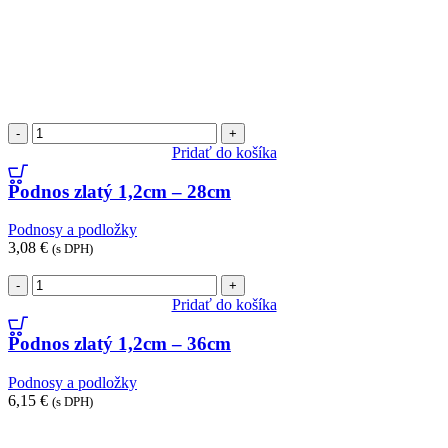
množstvo
Podnos
Pridať do košíka
zlatý
1,2cm
Podnos zlatý 1,2cm – 28cm
-
28cm
Podnosy a podložky
3,08
€
(s DPH)
množstvo
Podnos
Pridať do košíka
zlatý
1,2cm
Podnos zlatý 1,2cm – 36cm
-
36cm
Podnosy a podložky
6,15
€
(s DPH)