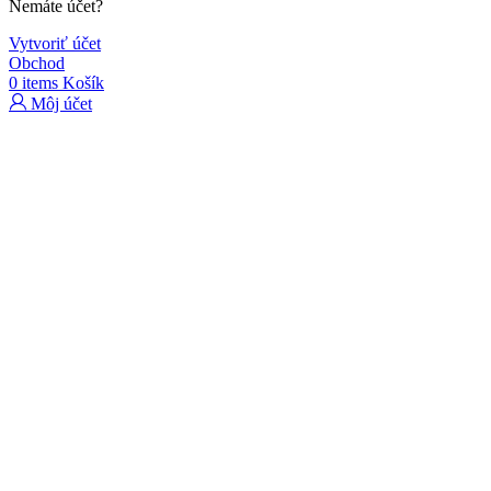
Nemáte účet?
Vytvoriť účet
Obchod
0
items
Košík
Môj účet