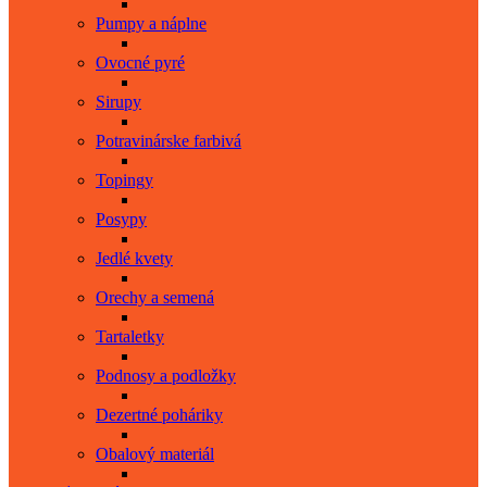
Pumpy a náplne
Ovocné pyré
Sirupy
Potravinárske farbivá
Topingy
Posypy
Jedlé kvety
Orechy a semená
Tartaletky
Podnosy a podložky
Dezertné poháriky
Obalový materiál