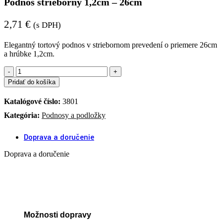
Podnos strieborný 1,2cm – 26cm
2,71
€
(s DPH)
Elegantný tortový podnos v striebornom prevedení o priemere 26cm
a hrúbke 1,2cm.
množstvo
Podnos
Pridať do košíka
strieborný
1,2cm
Katalógové číslo:
3801
-
26cm
Kategória:
Podnosy a podložky
Doprava a doručenie
Doprava a doručenie
Možnosti dopravy