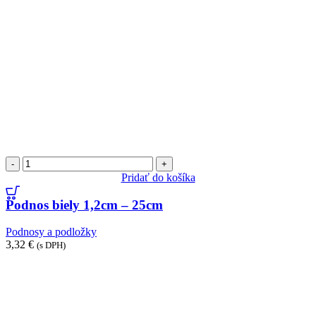
množstvo
Podnos
Pridať do košíka
biely
1,2cm
Podnos biely 1,2cm – 25cm
-
25cm
Podnosy a podložky
3,32
€
(s DPH)