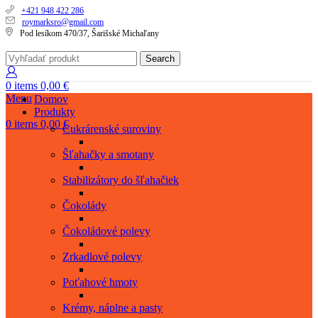
+421 948 422 286
roymarksro@gmail.com
Pod lesíkom 470/37, Šarišské Michaľany
Search
0
items
0,00
€
Menu
Domov
Produkty
0
items
0,00
€
Cukrárenské suroviny
Šľahačky a smotany
Stabilizátory do šľahačiek
Čokolády
Čokoládové polevy
Zrkadlové polevy
Poťahové hmoty
Krémy, náplne a pasty