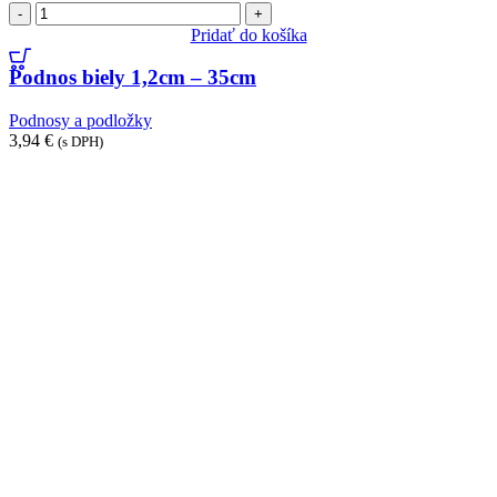
množstvo
Podnos
Pridať do košíka
biely
1,2cm
Podnos biely 1,2cm – 35cm
-
35cm
Podnosy a podložky
3,94
€
(s DPH)