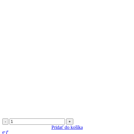
množstvo
Pavlovka
Pridať do košíka
zlatá