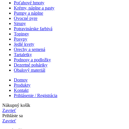
Poťahové hmoty
Krémy, náplne a pasty
Pumpy a náplne
Ovocné pyre
Sirupy
Potravinárske farbivá
Topingy
Posypy
Jedlé kvety
Orechy a semená
Tartaletky
Podnosy a podložky
Dezertné poháriky
Obalový materiál
Domov
Produkty
Kontakt
Prihlásenie / Registrácia
Nákupný košík
Zavrieť
Prihláste sa
Zavrieť