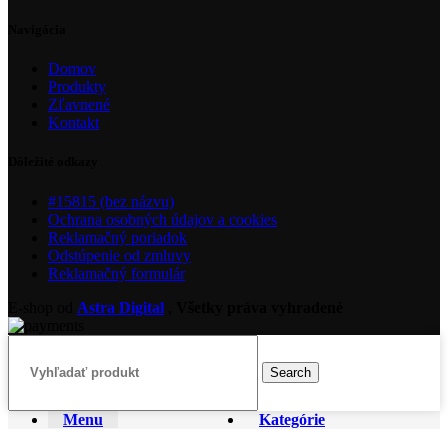
Navigácia
Domov
Produkty
Zľavnené
Kontakt
Dôležité odkazy
#15815 (bez názvu)
Ochrana osobných údajov a cookies
Reklamačný poriadok
Odstúpenie od zmluvy
Reklamačný formulár
E-shop od
Astra Digital
,
Všetky práva vyhradené
Search
Menu
Kategórie