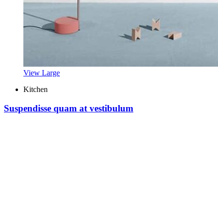
View Large
Kitchen
Suspendisse quam at vestibulum