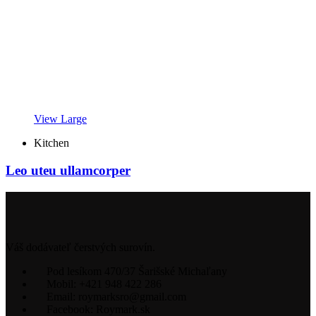
View Large
Kitchen
Leo uteu ullamcorper
Váš dodávateľ čerstvých surovín.
Pod lesíkom 470/37 Šarišské Michaľany
Mobil: +421 948 422 286
Email: roymarksro@gmail.com
Facebook: Roymark.sk