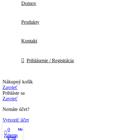
Domov
Produkty
Kontakt
Prihlásenie / Registrácia
Nákupný košík
Zavrieť
Prihláste sa
Zavrieť
Nemáte účet?
Vytvoriť účet
0
Môj účet
items
Obchod
Košík